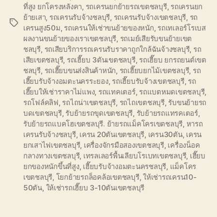
ที่สูง ยกโครงหลังคา
,
รถเครนยกย้ายรถเขตชลบุรี
,
รถเครนยก
ย้ายเสา
,
รถเครนรับจ้างชลบุรี
,
รถเครนรับจ้างเขตชลบุรี
,
รถ
Tags
เครนสูง50ม
,
รถเครนให้เช่าขนย้ายของหนัก
,
รถเทเลอร์โรเบส
ผลงานขนย้ายของเราเขตชลบุรี
,
รถเมย์เสียรับขนย้ายเขต
ชลบุรี
,
รถเสียบริการรถเครนรับราคาถูกใกล้ฉันจ้างชลบุรี
,
รถ
เสียเขตชลบุรี
,
รถเฮี๊ยบ 3ตันเขตชลบุรี
,
รถเฮี๊ยบ ยกรถยนต์เขต
ชลบุรี
,
รถเฮี๊ยบขนส่งสินค้าหนัก
,
รถเฮี๊ยบยกไม้เขตชลบุรี
,
รถ
เฮี๊ยบรับจ้างอมตะนครระยอง
,
รถเฮี๊ยบรับจ้างเขตชลบุรี
,
รถ
เฮี๊ยบให้เช่าราคาไม่แพง
,
รถแทคเตอร์
,
รถแบตหมดเขตชลบุรี
,
รถโฟล์คลิฟ
,
รถไถน่าเขตชลบุรี
,
รถไถเขตชลบุรี
,
รับขนย้ายรถ
บดเขตชลบุรี
,
รับย้ายรถขุดเขตชลบุรี
,
รับย้ายรถแทรคเตอร์
,
รับย้ายรถแบคโฮเขตชลบุรี. ย้ายรถแม็คโครเขตชลบุรี
,
หารถ
เครนรับจ้างชลบุรี
,
เครน 20ตันเขตชลบุรี
,
เครน30ตัน
,
เครน
ยกเสาไฟเขตชลบุรี
,
เครื่องจักรมือสองเขตชลบุรี
,
เครื่องน็อค
กลางทางเขตชลบุรี
,
เทรลเลอร์พื้นเลียบโรเบทเขตชลบุรี
,
เฮี๊ยบ
ยกของหนักขึ้นที่สูง
,
เฮี๊ยบรับจ้างอมตะนครชลบุรี
,
แม็คโคร
เขตชลบุรี
,
โยกย้ายรถล็อคล้อเขตชลบุรี
,
ให้เช่ารถเครน10-
50ตัน
,
ให้เช่ารถเฮี๊ยบ 3-10ตันเขตชลบุรี