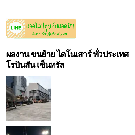
ผลงาน ขนย้าย ไดโนเสาร์ ทั่วประเทศ
โรบินสัน เซ็นทรัล