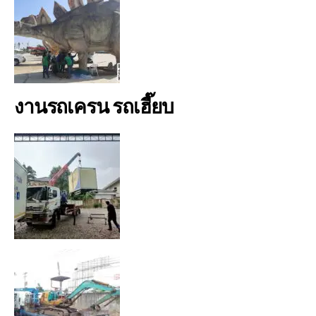
งานรถเครน รถเฮี๊ยบ