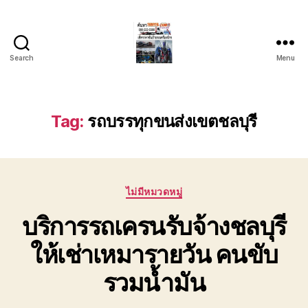
Search
Menu
บริการ
รถยก
รถ
ลาก
Tag:
รถบรรทุกขนส่งเขตชลบุรี
รถ
สไลด์
ชลบุรี
24
Categories
ชั่วโมง
ไม่มีหมวดหมู่
ติดต่อ
บริการรถเครนรับจ้างชลบุรี
0802220366
ให้เช่าเหมารายวัน คนขับ
รวมน้ำมัน