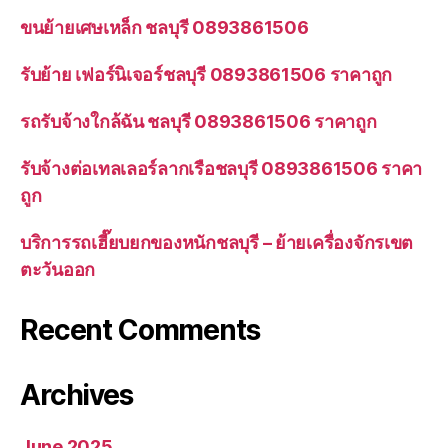
ขนย้ายเศษเหล็ก ชลบุรี 0893861506
รับย้าย เฟอร์นิเจอร์ชลบุรี 0893861506 ราคาถูก
รถรับจ้างใกล้ฉัน ชลบุรี 0893861506 ราคาถูก
รับจ้างต่อเทลเลอร์ลากเรือชลบุรี 0893861506 ราคา
ถูก
บริการรถเฮี๊ยบยกของหนักชลบุรี – ย้ายเครื่องจักรเขต
ตะวันออก
Recent Comments
Archives
June 2025