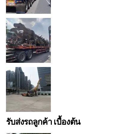
รับส่งรถลูกค้า เบื้องต้น