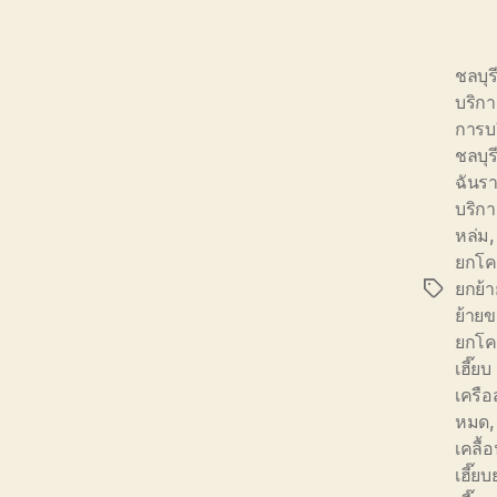
ชลบุรี
บริกา
การบร
ชลบุร
ฉันร
บริกา
หล่ม
ยกโค
ยกย้
Tags
ย้าย
ยกโค
เฮี๊ย
เครือ
หมด
เคลื้
เฮี๊ย