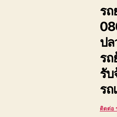
รถ
08
ปล
รถย
รับ
รถเ
ติดต่อ