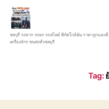
บริการ
ชลบุรี รถลาก รถยก รถสไลด์ พิกัดใกล้ฉัน ราคาถูกและดี 
รถยก
รถ
เครื่องจักร ขนส่งทั่วชลบุรี
ลาก
รถ
สไลด์
ชลบุรี
24
Tag:
ย
ชั่วโมง
ติดต่อ
0802220366