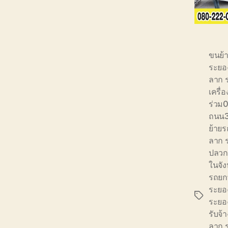
ขนย้
ระยอ
ลาก 
เครื
ร่วม
ถนน3
ย้าย
ลาก 
ปลวก
ในจัง
รถยก
ระยอ
Tags
ระยอ
รับจ้
ลาก 