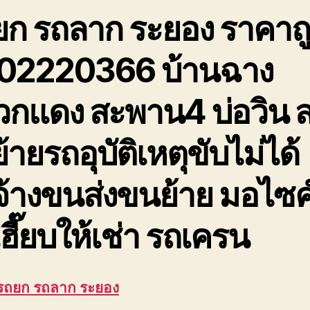
ยก รถลาก ระยอง ราคาถ
02220366 บ้านฉาง
วกแดง สะพาน4 บ่อวิน 
้ายรถอุบัติเหตุขับไม่ได้
จ้างขนส่งขนย้าย มอไซค
ฮี๊ยบให้เช่า รถเครน
 รถยก รถลาก ระยอง