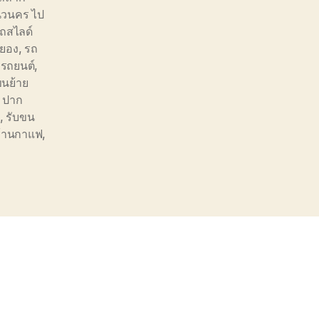
นวนคร ไป
ถสไลด์
ะยอง
,
รถ
งรถยนต์
,
ขนย้าย
 ปาก
,
รับขน
ร้านกาแฟ
,