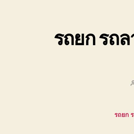
รถยก รถล
รถยก 