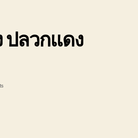
ง ปลวกแดง
on
ts
รถยก
รถ
ลาก
ระยอง
บ้านฉาง
ปลวกแดง
สะพาน4