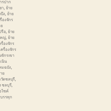
จักรปาก
ทยา
,
ย้าย
จบึง
,
ย้าย
รื่องจักร
าย
ปรือ
,
ย้าย
ใหญ่
,
ย้าย
ครื่องจักร
เครื่องจักร
องจักรเขา
รเนิน
หลมฉบัง
,
้าย
วัดชลบุรี
,
 ชลบุรี
,
อไซค์
ถบรรทุก