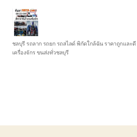
บริการ
ชลบุรี รถลาก รถยก รถสไลด์ พิกัดใกล้ฉัน ราคาถูกและดี 
รถยก
รถ
เครื่องจักร ขนส่งทั่วชลบุรี
ลาก
รถ
สไลด์
ชลบุรี
24
ชั่วโมง
ติดต่อ
0802220366