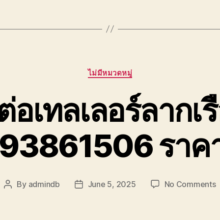
Categories
ไม่มีหมวดหมู่
งต่อเทลเลอร์ลากเรื
93861506 ราคา
o
By
admindb
June 5, 2025
No Comments
Post
Post
ร
author
date
ต
เ