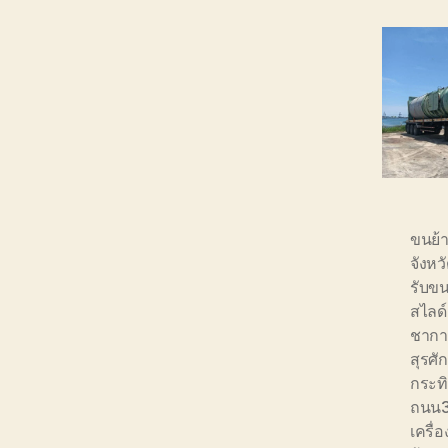
ขนย้า
จังหว
รับขน
สไลด์
ชากาแ
สุรศัก
กระท
ถนน3
เครื่