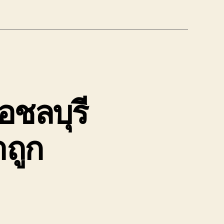
อชลบุรี
ถูก
n
ับจ้าง
่อ
ทล