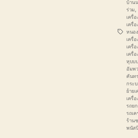
บ้านน
ร่วม
,
เครื่
เครื่อ
หนอง
Tags
เครื่
เครื
เครื่
หุบบ
อัมพ
คันท
กระบ
ย้ายเ
เครื่อ
รถยก-
รถเคร
ร้านช
พนัสน