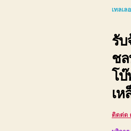
เทลเลอร
รับ
ชลบ
โบ๊
เหล
ติดต่ด 