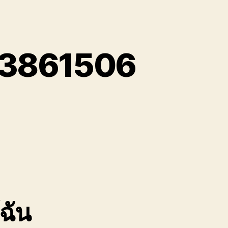
893861506
n
ขน
้าย
ศษ
หล็ก
ลบุรี
0893861506
้ฉัน