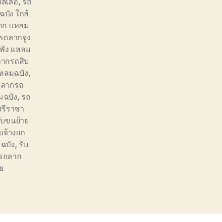
ทลเลอ
,
รถ
บัง ใกล้
าก แหลม
รถลากจูง
พัง แหลม
ากรถสิบ
แหลมฉบัง
,
ถลากรถ
มฉบัง
,
รถ
ศรีราชา
ับขนย้าย
ับจ้างยก
ฉบัง
,
รับ
รถลาก
ย