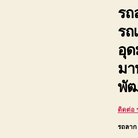
รถล
รถเ
อุด
มาบ
พัฒ
ติดต่อ
รถลาก 