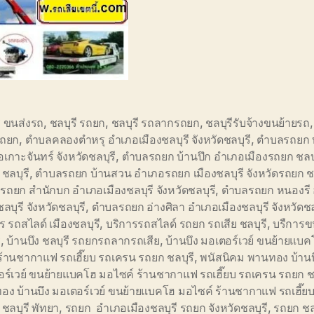
ี ขนส่งรถ
,
ชลบุรี รถยก
,
ชลบุรี รถลากรถยก
,
ชลบุรีรับจ้างขนย้ายรถ
ถยก
,
ตำบลคลองตำหรุ อำเภอเมืองชลบุรี จังหวัดชลบุรี
,
ตำบลรถยก ท
เกาะจันทร์ จังหวัดชลบุรี
,
ตำบลรถยก บ้านปึก อำเภอเมืองรถยก ชลบุร
ชลบุรี
,
ตำบลรถยก บ้านสวน อำเภอรถยก เมืองชลบุรี จังหวัดรถยก ชล
ถยก สำนักบก อำเภอเมืองชลบุรี จังหวัดชลบุรี
,
ตำบลรถยก หนองรี
ชลบุรี จังหวัดชลบุรี
,
ตำบลรถยก อ่างศิลา อำเภอเมืองชลบุรี จังหวัดชล
ร รถสไลด์ เมืองชลบุรี
,
บริการรถสไลด์ รถยก รถเสีย ชลบุรี
,
บรืการข
ี
,
บ้านบึง ชลบุรี รถยกรถลากรถเสีย
,
บ้านบึง มอเตอร์เวย์ ขนย้ายแบ
ร้านชากาแฟ รถเฮี๊ยบ รถเครน รถยก ชลบุรี
,
พนัสนิคม พานทอง บ้านบ
ร์เวย์ ขนย้ายแบคโฮ มอไซค์ ร้านชากาแฟ รถเฮี๊ยบ รถเครน รถยก ชล
ง บ้านบึง มอเตอร์เวย์ ขนย้ายแบคโฮ มอไซค์ ร้านชากาแฟ รถเฮี๊ย
ชลบุรี พัทยา
,
รถยก อำเภอเมืองชลบุรี รถยก จังหวัดชลบุรี
,
รถยก ชล