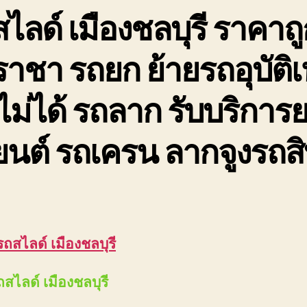
รถ
ไลด์ เมืองชลบุรี ราคาถ
ยก
ไก้
ราชา รถยก ย้ายรถอุบัติเ
ลฉ
ไม่ได้ รถลาก รับบริการ
นต์ รถเครน ลากจูงรถส
รถสไลด์ เมืองชลบุรี
สไลด์ เมืองชลบุรี