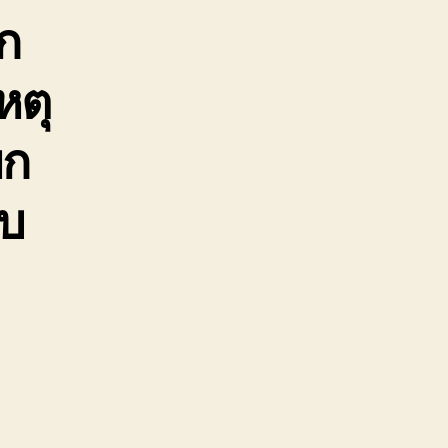
ูก
หตุ
ัน
ยก
ิบ