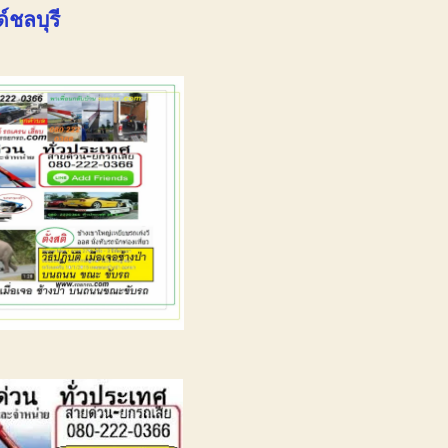
์ชลบุรี