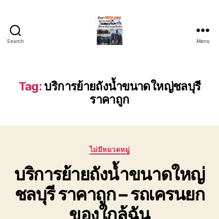
Search
Menu
บริการ
รถยก
รถ
ลาก
Tag:
บริการย้ายถังน้ำขนาดใหญ่ชลบุรี
รถ
ราคาถูก
สไลด์
ชลบุรี
24
ชั่วโมง
ติดต่อ
Categories
ไม่มีหมวดหมู่
0802220366
บริการย้ายถังน้ำขนาดใหญ่
ชลบุรี ราคาถูก – รถเครนยก
ของใกล้ฉัน