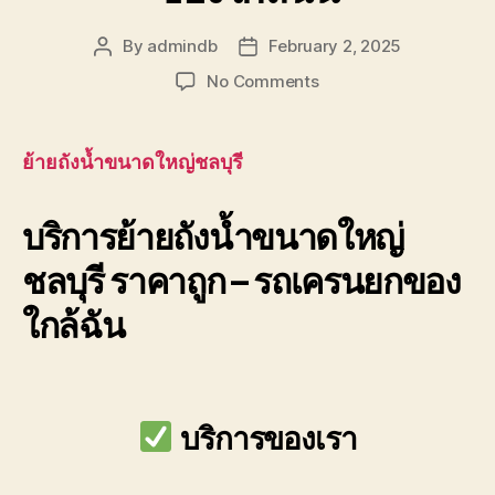
By
admindb
February 2, 2025
Post
Post
author
date
on
No Comments
บริการ
ย้าย
ถัง
ย้ายถังน้ำขนาดใหญ่ชลบุรี
น้ำ
ขนาด
บริการย้ายถังน้ำขนาดใหญ่
ใหญ่
ชลบุรี
ชลบุรี ราคาถูก – รถเครนยกของ
ราคา
ถูก
ใกล้ฉัน
–
รถ
เครน
ยก
ของ
บริการของเรา
ใกล้
ฉัน