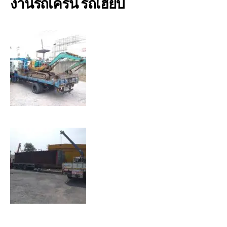
งานรถเครน รถเฮี๊ยบ