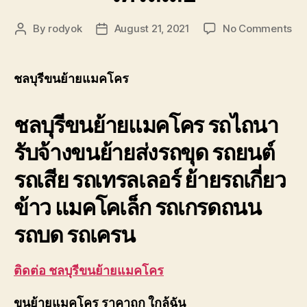
on
By
rodyok
August 21, 2021
No Comments
Post
Post
ชลบ
author
date
ขน
ย้า
ชลบุรีขนย้ายแมคโคร
แม
รถ
ชลบุรีขนย้ายแมคโคร รถไถนา
ไถ
รับ
รับจ้างขนย้ายส่งรถขุด รถยนต์
ขนส
รถ
รถเสีย รถเทรลเลอร์ ย้ายรถเกี่ยว
ขุด
เท
ข้าว แมคโคเล็ก รถเกรดถนน
เลอ
รถบด รถเครน
ติดต่อ ชลบุรีขนย้ายแมคโคร
ขนย้ายแมคโคร ราคาถูก ใกล้ฉัน