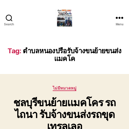
Search
Menu
บริการ
รถยก
รถ
ลาก
Tag:
ตำบลหนองปรือรับจ้างขนย้ายขนส่ง
รถ
แมคโค
สไลด์
ชลบุรี
24
ชั่วโมง
ติดต่อ
Categories
ไม่มีหมวดหมู่
0802220366
ชลบุรีขนย้ายแมคโคร รถ
ไถนา รับจ้างขนส่งรถขุด
เทรลเลอ