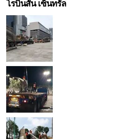
โรบินสัน เซ็นทรัล