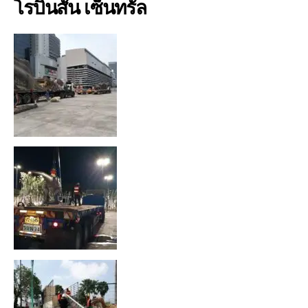
โรบินสัน เซ็นทรัล