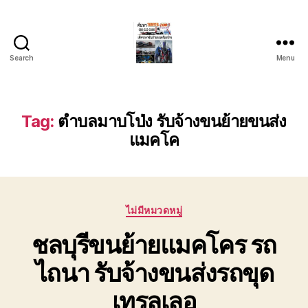
Search
Menu
บริการ
รถยก
รถ
ลาก
Tag:
ตำบลมาบโป่ง รับจ้างขนย้ายขนส่ง
รถ
แมคโค
สไลด์
ชลบุรี
24
ชั่วโมง
ติดต่อ
Categories
ไม่มีหมวดหมู่
0802220366
ชลบุรีขนย้ายแมคโคร รถ
ไถนา รับจ้างขนส่งรถขุด
เทรลเลอ