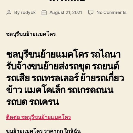
on
By
rodyok
August 21, 2021
No Comments
Post
Post
ชลบ
author
date
ขน
ย้า
ชลบุรีขนย้ายแมคโคร
แม
รถ
ชลบุรีขนย้ายแมคโคร รถไถนา
ไถ
รับ
รับจ้างขนย้ายส่งรถขุด รถยนต์
ขนส
รถ
รถเสีย รถเทรลเลอร์ ย้ายรถเกี่ยว
ขุด
เท
ข้าว แมคโคเล็ก รถเกรดถนน
เลอ
รถบด รถเครน
ติดต่อ ชลบุรีขนย้ายแมคโคร
ขนย้ายแมคโคร ราคาถูก ใกล้ฉัน