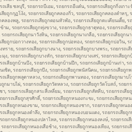
ถเสีย ชลบุรี
,
รถยกรถบีเอม
,
รถยกรถอีแต๋น
,
รถยกรถเสียถูกกิ่งเกาะจ
สียถูกกุฏโง้ง
,
รถยกรถเสียถูกคลองกิ่ว
,
รถยกรถเสียถูกคลองตำหรุ
,
ูกคลองพลู
,
รถยกรถเสียถูกดอนหัวฬ่อ
,
รถยกรถเสียถูกตะเคียนเตี้ย
,
รถ
าข้าม
,
รถยกรถเสียถูกทุ่งขวาง
,
รถยกรถเสียถูกธาตุทอง
,
รถยกรถเสีย
,
รถยกรถเสียถูกนาวังหิน
,
รถยกรถเสียถูกนาเกลือ
,
รถยกรถเสียถูกนาเ
เสียถูกบ่อกวางทอง
,
รถยกรถเสียถูกบ่อทอง
,
รถยกรถเสียถูกบ่อวิน
,
รถ
างทราย
,
รถยกรถเสียถูกบางนาง
,
รถยกรถเสียถูกบางพระ
,
รถยกรถเสี
ะมุง
,
รถยกรถเสียถูกบางหัก
,
รถยกรถเสียถูกบางเสร่
,
รถยกรถเสียถูกบ
ถเสียถูกบ้านบึง
,
รถยกรถเสียถูกบ้านปึก
,
รถยกรถเสียถูกบ้านเก่า
,
รถ
านเซิด
,
รถยกรถเสียถูกบึง
,
รถยกรถเสียถูกพนัสนิคม
,
รถยกรถเสียถูก
รถเสียถูกพลูตาหลวง
,
รถยกรถเสียถูกพานทอง
,
รถยกรถเสียถูกมาบโป
ยถูกมาบไผ่
,
รถยกรถเสียถูกวัดหลวง
,
รถยกรถเสียถูกวัดโบสถ์
,
รถยกรถ
าชา
,
รถยกรถเสียถูกสระสี่เหลี่ยม
,
รถยกรถเสียถูกสัตหีบ
,
รถยกรถเสียถ
ถยกรถเสียถูกสุรศักดิ์
,
รถยกรถเสียถูกหนองกะขะ
,
รถยกรถเสียถูกห
รถเสียถูกหนองขาม
,
รถยกรถเสียถูกหนองชาก
,
รถยกรถเสียถูกหนอ
รถเสียถูกหนองตำลึง
,
รถยกรถเสียถูกหนองบอนแดง
,
รถยกรถเสียถู
รถยกรถเสียถูกหนองปลาไหล
,
รถยกรถเสียถูกหนองหงษ์
,
รถยกรถเสี
,
รถยกรถเสียถูกหนองเสือช้าง
,
รถยกรถเสียถูกหนองเหียง
,
รถยกรถเสี