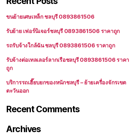
Recent Posts
ขนย้ายเศษเหล็ก ชลบุรี 0893861506
รับย้าย เฟอร์นิเจอร์ชลบุรี 0893861506 ราคาถูก
รถรับจ้างใกล้ฉัน ชลบุรี 0893861506 ราคาถูก
รับจ้างต่อเทลเลอร์ลากเรือชลบุรี 0893861506 ราคา
ถูก
บริการรถเฮี๊ยบยกของหนักชลบุรี – ย้ายเครื่องจักรเขต
ตะวันออก
Recent Comments
Archives