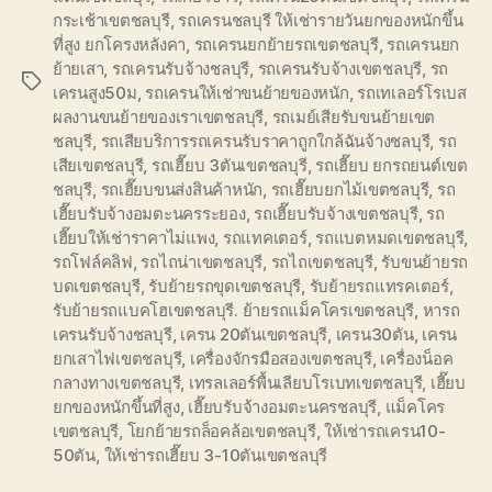
กระเช้าเขตชลบุรี
,
รถเครนชลบุรี ให้เช่ารายวันยกของหนักขึ้น
ที่สูง ยกโครงหลังคา
,
รถเครนยกย้ายรถเขตชลบุรี
,
รถเครนยก
ย้ายเสา
,
รถเครนรับจ้างชลบุรี
,
รถเครนรับจ้างเขตชลบุรี
,
รถ
Tags
เครนสูง50ม
,
รถเครนให้เช่าขนย้ายของหนัก
,
รถเทเลอร์โรเบส
ผลงานขนย้ายของเราเขตชลบุรี
,
รถเมย์เสียรับขนย้ายเขต
ชลบุรี
,
รถเสียบริการรถเครนรับราคาถูกใกล้ฉันจ้างชลบุรี
,
รถ
เสียเขตชลบุรี
,
รถเฮี๊ยบ 3ตันเขตชลบุรี
,
รถเฮี๊ยบ ยกรถยนต์เขต
ชลบุรี
,
รถเฮี๊ยบขนส่งสินค้าหนัก
,
รถเฮี๊ยบยกไม้เขตชลบุรี
,
รถ
เฮี๊ยบรับจ้างอมตะนครระยอง
,
รถเฮี๊ยบรับจ้างเขตชลบุรี
,
รถ
เฮี๊ยบให้เช่าราคาไม่แพง
,
รถแทคเตอร์
,
รถแบตหมดเขตชลบุรี
,
รถโฟล์คลิฟ
,
รถไถน่าเขตชลบุรี
,
รถไถเขตชลบุรี
,
รับขนย้ายรถ
บดเขตชลบุรี
,
รับย้ายรถขุดเขตชลบุรี
,
รับย้ายรถแทรคเตอร์
,
รับย้ายรถแบคโฮเขตชลบุรี. ย้ายรถแม็คโครเขตชลบุรี
,
หารถ
เครนรับจ้างชลบุรี
,
เครน 20ตันเขตชลบุรี
,
เครน30ตัน
,
เครน
ยกเสาไฟเขตชลบุรี
,
เครื่องจักรมือสองเขตชลบุรี
,
เครื่องน็อค
กลางทางเขตชลบุรี
,
เทรลเลอร์พื้นเลียบโรเบทเขตชลบุรี
,
เฮี๊ยบ
ยกของหนักขึ้นที่สูง
,
เฮี๊ยบรับจ้างอมตะนครชลบุรี
,
แม็คโคร
เขตชลบุรี
,
โยกย้ายรถล็อคล้อเขตชลบุรี
,
ให้เช่ารถเครน10-
50ตัน
,
ให้เช่ารถเฮี๊ยบ 3-10ตันเขตชลบุรี