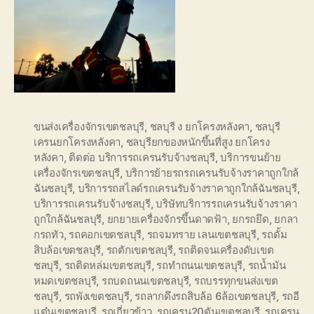
ขนส่งเครื่องจักรเขตชลบุรี
,
ชลบุรี ง ยกโครงหลังคา
,
ชลบุรี
เครนยกโครงหลังคา
,
ชลบุรียกของหนักขึ้นที่สูง ยกโครง
หลังคา
,
ติดต่อ บริการรถเครนรับจ้างชลบุรี
,
บริการขนย้าย
เครื่องจักรเขตชลบุรี
,
บริการย้ายรถรถเครนรับจ้างราคาถูกใกล้
ฉันชลบุรี
,
บริการรถสไลด์รถเครนรับจ้างราคาถูกใกล้ฉันชลบุรี
,
บริการรถเครนรับจ้างชลบุรี
,
บริษัทบริการรถเครนรับจ้างราคา
ถูกใกล้ฉันชลบุรี
,
ยกยายเครื่องจักรขึ้นดาดฟ้า
,
ยกรถยึด
,
ยกลา
กรถทัว
,
รถคอกเขตชลบุรี
,
รถจมทราย เลนเขตชลบุรี
,
รถดั้ม
สิบล้อเขตชลบุรี
,
รถตักเขตชลบุรี
,
รถติดจนเครื่องดับเขต
ชลบุรี
,
รถติดหล่มเขตชลบุรี
,
รถทำถนนเขตชลบุรี
,
รถน้ำมัน
หมดเขตชลบุรี
,
รถบดถนนเขตชลบุรี
,
รถบรรทุกขนส่งเขต
ชลบุรี
,
รถพังเขตชลบุรี
,
รถลากดึงรถสิบล้อ 6ล้อเขตชลบุรี
,
รถอี
แต๋นเขตชลบุรี
,
รถเกี่ยวข้าว
,
รถเครน20ตันเขตชลบุรี
,
รถเครน