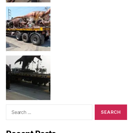
Search
for: