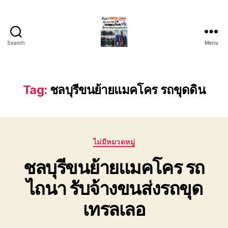
Search
Menu
บริการ
รถยก
รถ
ลาก
Tag:
ชลบุรีขนย้ายแมคโคร รถขุดดิน
รถ
สไลด์
ชลบุรี
24
Categories
ชั่วโมง
ไม่มีหมวดหมู่
ติดต่อ
ชลบุรีขนย้ายแมคโคร รถ
0802220366
ไถนา รับจ้างขนส่งรถขุด
เทรลเลอ