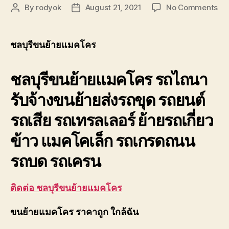
on
By
rodyok
August 21, 2021
No Comments
Post
Post
ชลบ
author
date
ขน
ย้า
ชลบุรีขนย้ายแมคโคร
แม
รถ
ชลบุรีขนย้ายแมคโคร รถไถนา
ไถ
รับ
รับจ้างขนย้ายส่งรถขุด รถยนต์
ขนส
รถ
รถเสีย รถเทรลเลอร์ ย้ายรถเกี่ยว
ขุด
เท
ข้าว แมคโคเล็ก รถเกรดถนน
เลอ
รถบด รถเครน
ติดต่อ ชลบุรีขนย้ายแมคโคร
ขนย้ายแมคโคร ราคาถูก ใกล้ฉัน