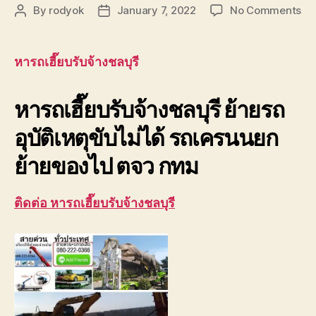
on
By
rodyok
January 7, 2022
No Comments
Post
Post
หา
author
date
รถ
เฮี๊
หารถเฮี๊ยบรับจ้างชลบุรี
บรั
จ้า
หารถเฮี๊ยบรับจ้างชลบุรี ย้ายรถ
ชลบ
รถ
อุบัติเหตุขับไม่ได้ รถเครนนยก
เค
08
ย้ายของไป ตจว กทม
เห
วัน
ยก
ติดต่อ หารถเฮี๊ยบรับจ้างชลบุรี
ย้า
ขอ