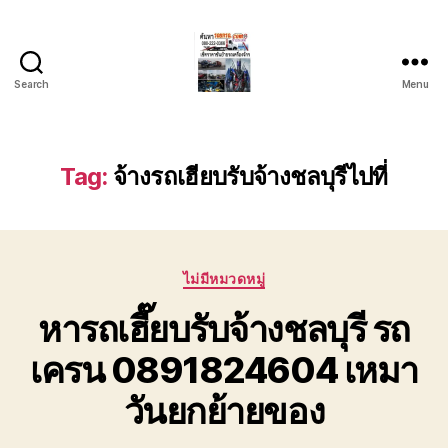
Search
Menu
บริการ
รถยก
รถ
ลาก
Tag:
จ้างรถเฮียบรับจ้างชลบุรีไปที่
รถ
สไลด์
ชลบุรี
24
Categories
ชั่วโมง
ไม่มีหมวดหมู่
ติดต่อ
หารถเฮี๊ยบรับจ้างชลบุรี รถ
0802220366
เครน 0891824604 เหมา
วันยกย้ายของ