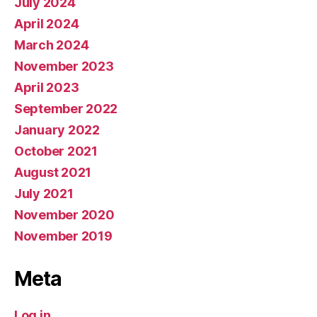
July 2024
April 2024
March 2024
November 2023
April 2023
September 2022
January 2022
October 2021
August 2021
July 2021
November 2020
November 2019
Meta
Log in