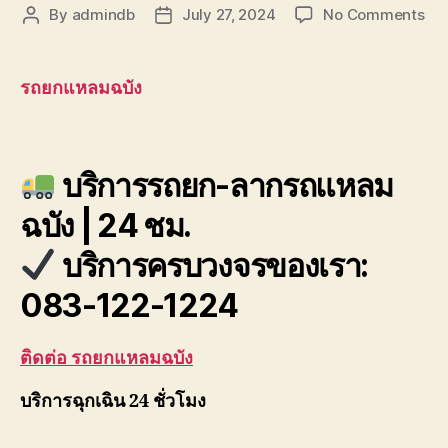
on
By
admindb
July 27, 2024
No Comments
Post
Post
บริ
author
date
รถ
ยก
รถยกแหลมฉบัง
แห
ฉบั
รา
ถูก
บริการรถยก-ลากรถแหลม
|
ร้า
ฉบัง | 24 ชม.
ซ่อ
บริการครบวงจรของเรา:
รถย
|
083-122-1224
08
122
12
ติดต่อ รถยกแหลมฉบัง
บริการฉุกเฉิน 24 ชั่วโมง