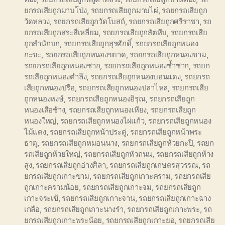
ยกรถเสียถูกมาบโป่ง
,
รถยกรถเสียถูกมาบไผ่
,
รถยกรถเสียถูก
วัดหลวง
,
รถยกรถเสียถูกวัดโบสถ์
,
รถยกรถเสียถูกศรีราชา
,
รถ
ยกรถเสียถูกสระสี่เหลี่ยม
,
รถยกรถเสียถูกสัตหีบ
,
รถยกรถเสีย
ถูกสำนักบก
,
รถยกรถเสียถูกสุรศักดิ์
,
รถยกรถเสียถูกหนอง
กะขะ
,
รถยกรถเสียถูกหนองขยาด
,
รถยกรถเสียถูกหนองขาม
,
รถยกรถเสียถูกหนองชาก
,
รถยกรถเสียถูกหนองซ้ำซาก
,
รถยก
รถเสียถูกหนองตำลึง
,
รถยกรถเสียถูกหนองบอนแดง
,
รถยกรถ
เสียถูกหนองปรือ
,
รถยกรถเสียถูกหนองปลาไหล
,
รถยกรถเสีย
ถูกหนองหงษ์
,
รถยกรถเสียถูกหนองอิรุณ
,
รถยกรถเสียถูก
หนองเสือช้าง
,
รถยกรถเสียถูกหนองเหียง
,
รถยกรถเสียถูก
หนองใหญ่
,
รถยกรถเสียถูกหนองไผ่แก้ว
,
รถยกรถเสียถูกหนอง
ไม้แดง
,
รถยกรถเสียถูกหน้าประดู่
,
รถยกรถเสียถูกหน้าพระ
ธาตุ
,
รถยกรถเสียถูกหมอนนาง
,
รถยกรถเสียถูกห้วยกะปิ
,
รถยก
รถเสียถูกห้วยใหญ่
,
รถยกรถเสียถูกหัวถนน
,
รถยกรถเสียถูกห้าง
สูง
,
รถยกรถเสียถูกอ่างศิลา
,
รถยกรถเสียถูกเกษตรสุวรรณ
,
รถ
ยกรถเสียถูกเกาะขาม
,
รถยกรถเสียถูกเกาะคราม
,
รถยกรถเสีย
ถูกเกาะครามน้อย
,
รถยกรถเสียถูกเกาะจม
,
รถยกรถเสียถูก
เกาะจระเข้
,
รถยกรถเสียถูกเกาะจาน
,
รถยกรถเสียถูกเกาะฉาง
เกลือ
,
รถยกรถเสียถูกเกาะนางรำ
,
รถยกรถเสียถูกเกาะพระ
,
รถ
ยกรถเสียถูกเกาะพระน้อย
,
รถยกรถเสียถูกเกาะยอ
,
รถยกรถเสีย