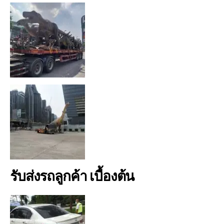
รับส่งรถลูกค้า เบื้องต้น