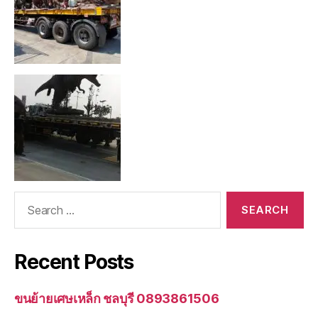
Search
for:
Recent Posts
ขนย้ายเศษเหล็ก ชลบุรี 0893861506