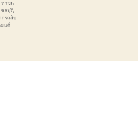
ี หาขน
ชลบุรี
,
ากรถสิบ
ถยนต์