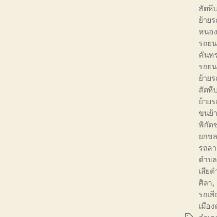
สัตห
ย้าย
หนอง
รถยน
คันท
รถยน
ย้าย
สัตหี
ย้ายร
ขนย้
พิกัด
ยกชลบ
รถลา
ตำบล
เสีย
ศิลา
,
รถเส
เมือ