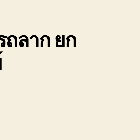
กรถลาก ยก
์
n
ลบุรี
ขน
้าย
ถยนต์
ถ
ก
ถ