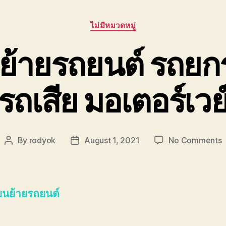
Categories
ไม่มีหมวดหมู่
นย้ายรถยนต์ รถย
รถเสีย มอเตอร์เวย
o
By
rodyok
August 1, 2021
No Comments
Post
Post
ช
author
date
ย
ร
 ขนย้ายรถยนต์
ร
ย
ร