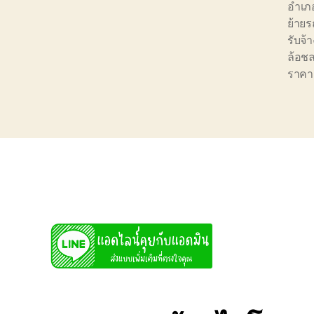
อำเภ
ย้ายร
รับจ้
ล้อชล
ราคาถ