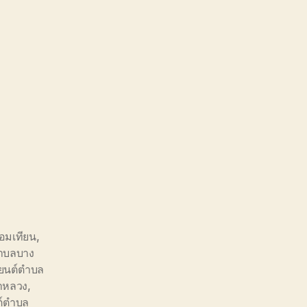
อมเทียน
,
ำบลบาง
ยนต์ตำบล
าหลวง
,
ต์ตำบล