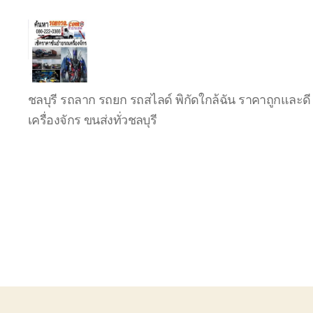
บริการ
ชลบุรี รถลาก รถยก รถสไลด์ พิกัดใกล้ฉัน ราคาถูกและดี 
รถยก
รถ
เครื่องจักร ขนส่งทั่วชลบุรี
ลาก
รถ
สไลด์
ชลบุรี
24
ชั่วโมง
ติดต่อ
0802220366