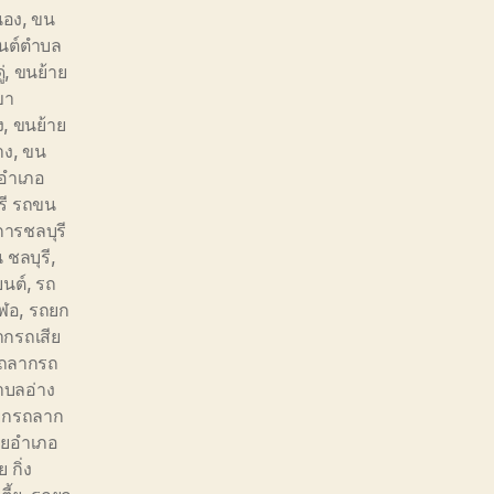
นอง
,
ขน
นต์ตำบล
่
,
ขนย้าย
ขา
ง
,
ขนย้าย
าง
,
ขน
อำเภอ
รี รถขน
การชลบุรี
 ชลบุรี
,
ยนต์
,
รถ
วฬอ
,
รถยก
กรถเสีย
ถลากรถ
บลอ่าง
ยกรถลาก
ียอำเภอ
 กิ่ง