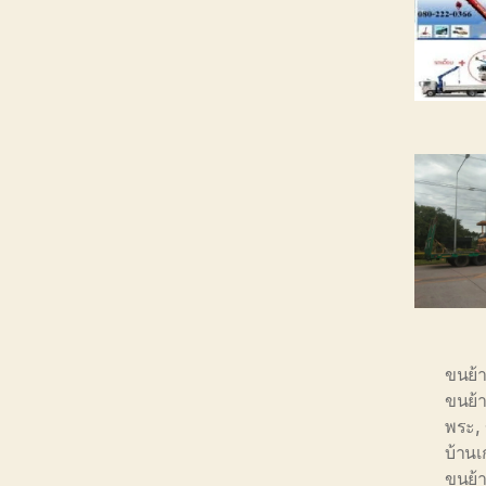
ขนย้
ขนย้
พระ
,
บ้าน
ขนย้