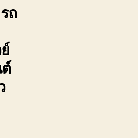
าก
 รถ
ก
ถ
สีย
อเตอร์เวย์
ย์
ต์
ว