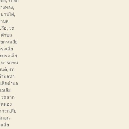
ี้ย
,
รถยก
วางทอง
,
ลมาบไผ่
,
ตำบล
รือ
,
รถ
ย ตำบล
ยกรถเสีย
รถเสีย
ยกรถเสีย
ี หารถขน
ยนต์
,
รถ
ตำบลท่า
เสียตำบล
ถเสีย
,
รถลาก
ลหนอง
ากรถเสีย
หมอน
เสีย