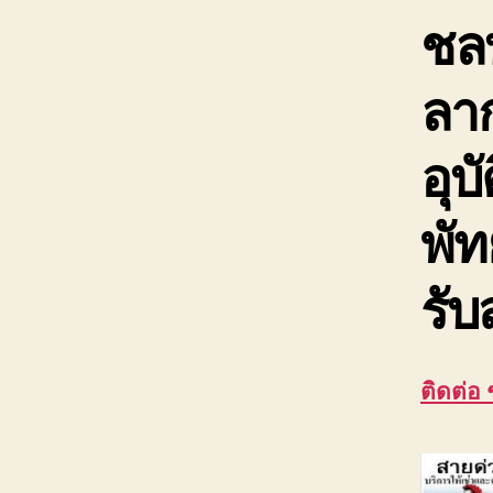
ชลบ
ลาก
อุบ
พัท
รับ
ติดต่อ 