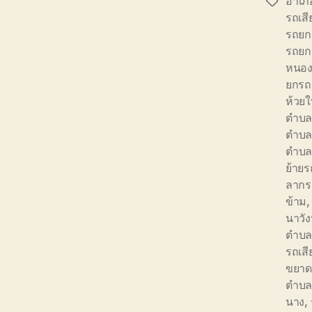
อำเภ
Tags
รถเสี
รถยก
รถยก
หนอง
ยกรถ
ห้วยใ
ตำบล
ตำบล
ตำบล
ย้ายร
ลากร
ข้าม
นาวัง
ตำบล
รถเสี
ขยาด
ตำบล
นาง
,