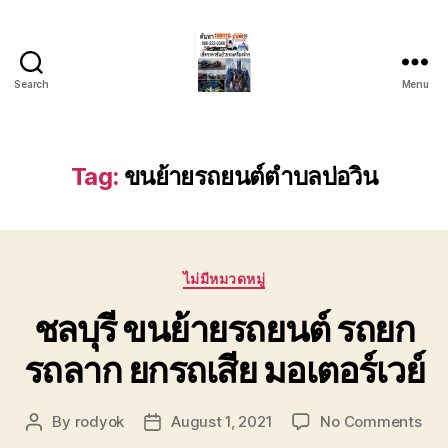
Search
Menu
บริการ
รถยก
รถ
ลาก
Tag:
ขนย้ายรถยนต์ตำบลบ่อวิน
รถ
สไลด์
ชลบุรี
24
Categories
ชั่วโมง
ไม่มีหมวดหมู่
ติดต่อ
ชลบุรี ขนย้ายรถยนต์ รถยก
0802220366
รถลาก ยกรถเสีย มอเตอร์เวย์
on
By
rodyok
August 1, 2021
No Comments
Post
Post
ชลบุ
author
date