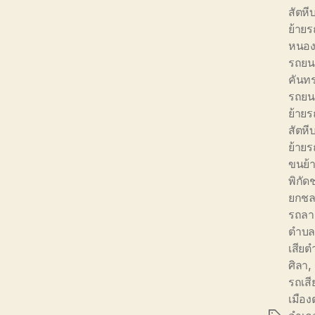
สัตห
ย้าย
หนอง
รถยน
คันท
รถยน
ย้าย
สัตหี
ย้ายร
ขนย้
พิกัด
ยกชลบ
รถลา
ตำบล
เสีย
ศิลา
,
รถเส
เมือ