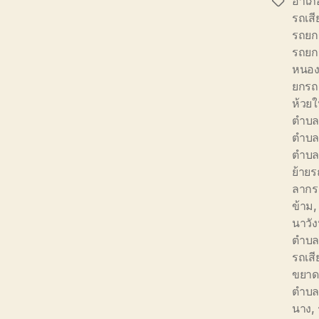
อำเภ
Tags
รถเสี
รถยก
รถยก
หนอง
ยกรถ
ห้วยใ
ตำบล
ตำบล
ตำบล
ย้ายร
ลากร
ข้าม
นาวัง
ตำบล
รถเสี
ขยาด
ตำบล
นาง
,