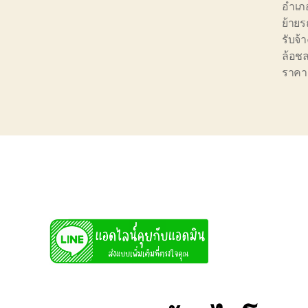
อำเภ
ย้ายร
รับจ้
ล้อชล
ราคาถ