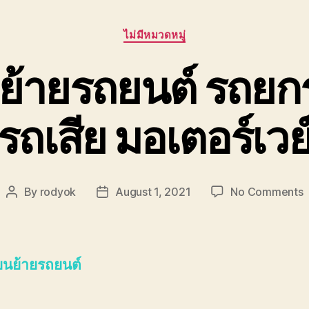
Categories
ไม่มีหมวดหมู่
นย้ายรถยนต์ รถย
รถเสีย มอเตอร์เวย
o
By
rodyok
August 1, 2021
No Comments
Post
Post
ช
author
date
ย
ร
 ขนย้ายรถยนต์
ร
ย
ร