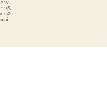
ี หาขน
ชลบุรี
,
ากรถสิบ
ถยนต์