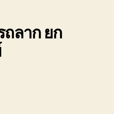
กรถลาก ยก
์
n
ลบุรี
ขน
้าย
ถยนต์
ถ
ก
ถ