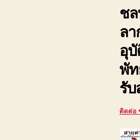
ชลบ
ลาก
อุบ
พัท
รับ
ติดต่อ 