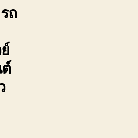
าก
 รถ
ก
ถ
สีย
อเตอร์เวย์
ย์
ต์
ว