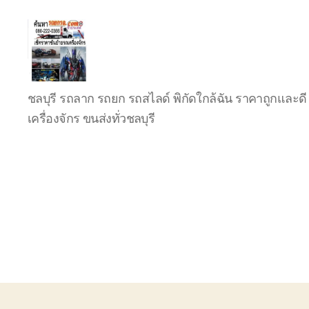
บริการ
ชลบุรี รถลาก รถยก รถสไลด์ พิกัดใกล้ฉัน ราคาถูกและดี 
รถยก
รถ
เครื่องจักร ขนส่งทั่วชลบุรี
ลาก
รถ
สไลด์
ชลบุรี
24
ชั่วโมง
ติดต่อ
0802220366