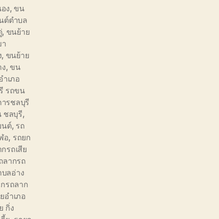
นอง
,
ขน
นต์ตำบล
่
,
ขนย้าย
ขา
ง
,
ขนย้าย
าง
,
ขน
อำเภอ
รี รถขน
การชลบุรี
 ชลบุรี
,
ยนต์
,
รถ
วฬอ
,
รถยก
กรถเสีย
ถลากรถ
บลอ่าง
ยกรถลาก
ียอำเภอ
 กิ่ง