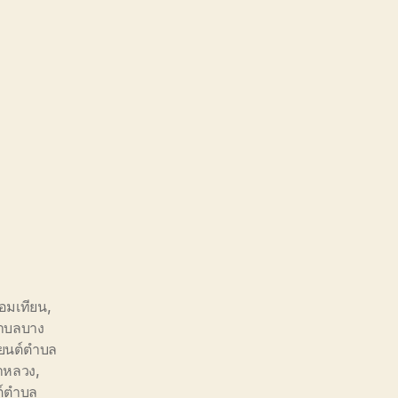
อมเทียน
,
ำบลบาง
ยนต์ตำบล
าหลวง
,
ต์ตำบล