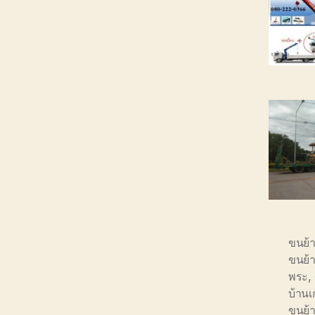
ขนย้
ขนย้
พระ
,
บ้าน
ขนย้