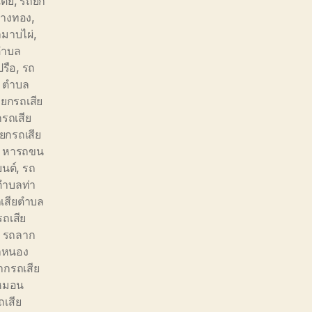
ี้ย
,
รถยก
วางทอง
,
ลมาบไผ่
,
ตำบล
รือ
,
รถ
ย ตำบล
ยกรถเสีย
รถเสีย
ยกรถเสีย
ี หารถขน
ยนต์
,
รถ
ตำบลท่า
เสียตำบล
ถเสีย
,
รถลาก
ลหนอง
ากรถเสีย
หมอน
เสีย