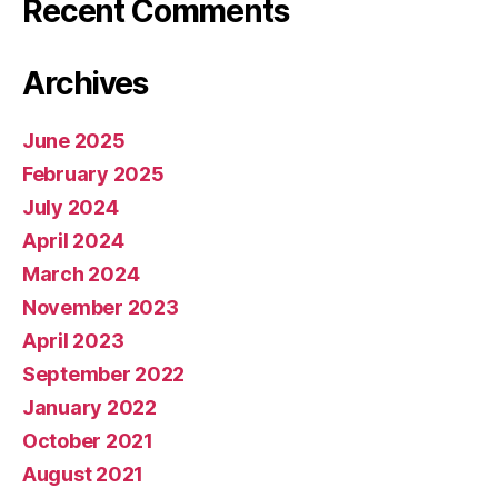
Recent Comments
Archives
June 2025
February 2025
July 2024
April 2024
March 2024
November 2023
April 2023
September 2022
January 2022
October 2021
August 2021